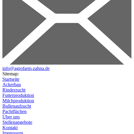
info@agrofarm-zahna.de
Sitemap:
Startseite
Ackerbau
Rinderzucht
Futterproduktion
Milchproduktion
Bullenaufzucht
Pachtflächen
Über uns
Stellenangebote
Kontakt
Impressum